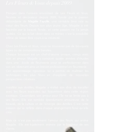
Les Fleurs & Vous depuis 2009
Plongez dans l'univers envoûtant de Les Fleurs et Vous,
fleuriste et décorateur depuis 2009, fondé par la passion
débordante de
Magalie Fayolle
, une véritable âme née au
cœur des fleurs. Depuis son plus jeune âge, Magalie a été
fascinée par la beauté florale, et cette passion ne l'a jamais
quittée. Ce qui la fait vibrer dans ce métier, c'est la possibilité
infinie de laisser libre cours à sa créativité.
Chez Les Fleurs et Vous, vous ne trouverez pas de bouquets
types ou de compositions banales.
Chaque bouquet est un chef-d'œuvre unique, conçu avec
soin et amour. Magalie a consacré quatre années d'études
dans une école de fleuristerie pour se perfectionner dans
son art, obtenant ainsi un brevet professionnel en fleuristerie.
Cet apprentissage rigoureux lui a permis de maîtriser les
techniques les plus fines et d'explorer de nouvelles
perspectives créatives.
Installée aux Antilles, Magalie a réalisé son rêve de travailler
avec les fleurs tropicales qui foisonnent dans cette région
exotique. Cependant, son amour pour l'île ne se limite pas à
ses fleurs. Elle est tombée éperdument amoureuse de la
beauté, de la culture et de l'énergie des Antilles. C'est cette
passion qui se reflète dans chaque arrangement floral qu'elle
crée.
Mais ce n'est pas seulement l'amour des fleurs qui anime
Magalie. Elle est également animée par le bonheur de ses
clients.