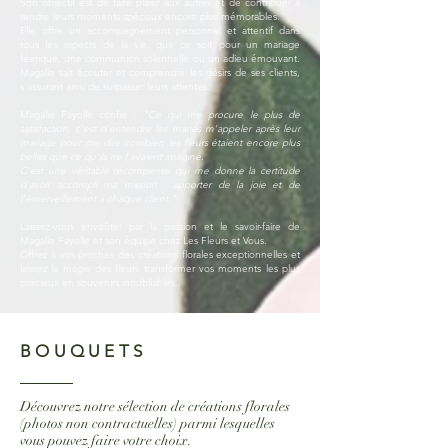
Son objectif est de faire plaisir aux autres et de contribuer à
rendre leurs moments spéciaux encore plus mémorables.
Elle offre un accompagnement personnel et attentif dans
tous les aspects de la vie, que ce soit pour un mariage
féerique, une communion solennelle ou un adieu émouvant.
Magalie sait écouter et comprendre les désirs de ses clients,
s'assurant ainsi de surpasser leurs attentes.
Magalie Fayolle confie :
"Ce qui me procure le plus de
satisfaction, c'est d'entendre les mariés m'appeler après leur
mariage pour me dire combien les fleurs étaient encore plus
belles que ce qu'ils ne l'avaient imaginé.
C'est une véritable récompense qui me donne la certitude
d'avoir accompli ma mission : apporter de la joie et de
l'émerveillement à chaque client."
Laissez-vous envoûter par la passion et le savoir-faire de
Magalie Fayolle et son équipe chez Les Fleurs et Vous.
Offrez à vos proches des créations florales exceptionnelles et
laissez la magie des fleurs transformer vos moments les plus
précieux en souvenirs inoubliables.
BOUQUETS
Découvrez notre sélection de créations florales
(photos non contractuelles) parmi lesquelles
vous pouvez faire votre choix.