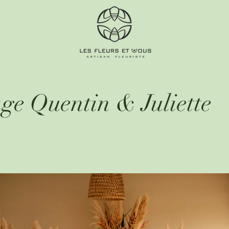
ge Quentin & Juliette
és Arámburo (@inesaramburo)